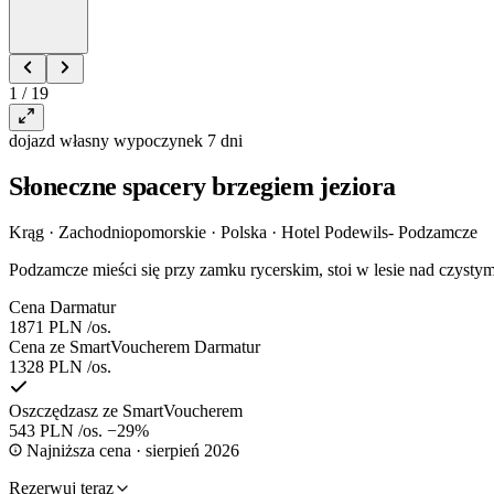
1 / 19
dojazd własny
wypoczynek
7 dni
Słoneczne spacery brzegiem jeziora
Krąg · Zachodniopomorskie · Polska
·
Hotel Podewils- Podzamcze
Podzamcze mieści się przy zamku rycerskim, stoi w lesie nad czyst
Cena Darmatur
1871 PLN
/os.
Cena ze SmartVoucherem Darmatur
1328 PLN
/os.
Oszczędzasz ze SmartVoucherem
543 PLN
/os.
−29%
Najniższa cena · sierpień 2026
Rezerwuj teraz