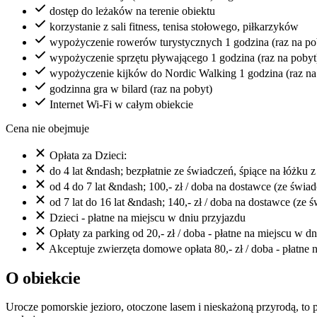
dostęp do leżaków na terenie obiektu
korzystanie z sali fitness, tenisa stołowego, piłkarzyków
wypożyczenie rowerów turystycznych 1 godzina (raz na po
wypożyczenie sprzętu pływającego 1 godzina (raz na pobyt
wypożyczenie kijków do Nordic Walking 1 godzina (raz na
godzinna gra w bilard (raz na pobyt)
Internet Wi-Fi w całym obiekcie
Cena nie obejmuje
Opłata za Dzieci:
do 4 lat &ndash; bezpłatnie ze świadczeń, śpiące na łóżku z
od 4 do 7 lat &ndash; 100,- zł / doba na dostawce (ze świa
od 7 lat do 16 lat &ndash; 140,- zł / doba na dostawce (ze 
Dzieci - płatne na miejscu w dniu przyjazdu
Opłaty za parking od 20,- zł / doba - płatne na miejscu w d
Akceptuje zwierzęta domowe opłata 80,- zł / doba - płatne 
O obiekcie
Urocze pomorskie jezioro, otoczone lasem i nieskażoną przyrodą, to 