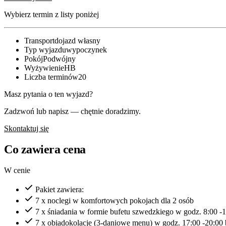
Wybierz termin z listy poniżej
Transport
dojazd własny
Typ wyjazdu
wypoczynek
Pokój
Podwójny
Wyżywienie
HB
Liczba terminów
20
Masz pytania o ten wyjazd?
Zadzwoń lub napisz — chętnie doradzimy.
Skontaktuj się
Co zawiera cena
W cenie
Pakiet zawiera:
7 x noclegi w komfortowych pokojach dla 2 osób
7 x śniadania w formie bufetu szwedzkiego w godz. 8:00 -
7 x obiadokolacje (3-daniowe menu) w godz. 17:00 -20:00 