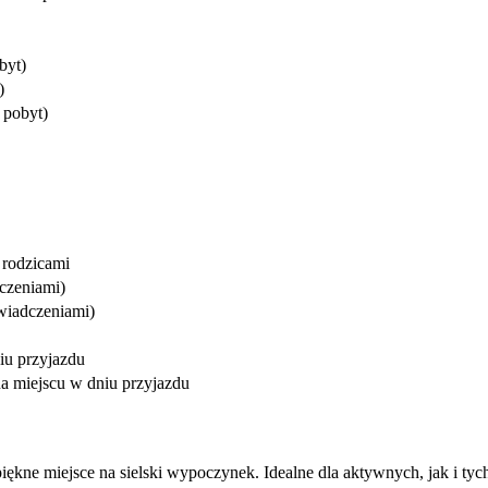
byt)
)
 pobyt)
 rodzicami
dczeniami)
świadczeniami)
niu przyjazdu
na miejscu w dniu przyjazdu
piękne miejsce na sielski wypoczynek. Idealne dla aktywnych, jak i t