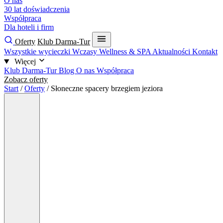
O nas
30 lat doświadczenia
Współpraca
Dla hoteli i firm
Oferty
Klub Darma-Tur
Wszystkie wycieczki
Wczasy
Wellness & SPA
Aktualności
Kontakt
Więcej
Klub Darma-Tur
Blog
O nas
Współpraca
Zobacz oferty
Start
/
Oferty
/
Słoneczne spacery brzegiem jeziora