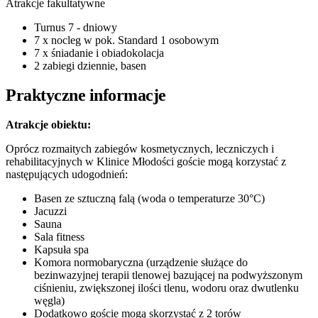
Atrakcje fakultatywne
Turnus 7 - dniowy
7 x nocleg w pok. Standard 1 osobowym
7 x śniadanie i obiadokolacja
2 zabiegi dziennie, basen
Praktyczne informacje
Atrakcje obiektu:
Oprócz rozmaitych zabiegów kosmetycznych, leczniczych i
rehabilitacyjnych w Klinice Młodości goście mogą korzystać z
następujących udogodnień:
Basen ze sztuczną falą (woda o temperaturze 30°C)
Jacuzzi
Sauna
Sala fitness
Kapsuła spa
Komora normobaryczna (urządzenie służące do
bezinwazyjnej terapii tlenowej bazującej na podwyższonym
ciśnieniu, zwiększonej ilości tlenu, wodoru oraz dwutlenku
węgla)
Dodatkowo goście mogą skorzystać z 2 torów