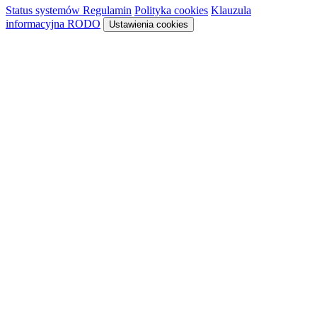
Status systemów
Regulamin
Polityka cookies
Klauzula
informacyjna RODO
Ustawienia cookies
Rezerwacja
Sykon · system rezerwacyjny
Niższa cena obowiązuje z aktywnym
SmartVoucherem
Darmatur
.
Dowiedz się więcej →
Ładowanie systemu rezerwacyjnego…
System rezerwacyjny nie pozwala na osadzenie
Otwórz rezerwację w nowej karcie, aby kontynuować.
Otwórz w nowej karcie