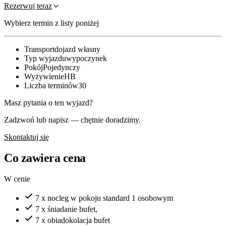
Rezerwuj teraz
Wybierz termin z listy poniżej
Transport
dojazd własny
Typ wyjazdu
wypoczynek
Pokój
Pojedynczy
Wyżywienie
HB
Liczba terminów
30
Masz pytania o ten wyjazd?
Zadzwoń lub napisz — chętnie doradzimy.
Skontaktuj się
Co zawiera cena
W cenie
7 x nocleg w pokoju standard 1 osobowym
7 x śniadanie bufet,
7 x obiadokolacja bufet