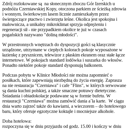
Zdrój rozlokowane są na słonecznym zboczu Gór Izerskich u
podnóża Czerniawskiej Kopy, otoczona parkiem ze ścieżką zdrowia
i wonnym, świerkowym lasem licznie zamieszkałym przez
świergoczące ptactwo i zwierzęta leśne. Okolica jest spokojna i
malownicza, a unikalny mikroklimat sprzyja odprężeniu i
regeneracji sił - nie przypadkiem okolice te już w czasach
pogańskich nazywano "doliną młodości".
W przestronnych wnętrzach do dyspozycji gości są klasycznie
urządzone, utrzymane w ciepłych kolorach pokoje wyposażone w
łazienkę z prysznicem, telewizor z płaskim ekranem oraz stałe łącze
internetowe. W pokojach standard lodówka i suszarka do włosów.
Ponadto niektóre pokoje standard dysponują balkonem.
Podczas pobytu w Klinice Młodości nie można zapomnieć o
posiłkach, które zapewniają niezbędną do życia energię. Zaprasza
na nie restauracja "Czerniawa" i cafe "Flins", w których serwowane
są dania kuchni polskiej, a także smaczne potrawy dietetyczne.
Śniadania i obiadokolacje podawane są w formie bufetu. W
restauracji "Czerniawa" można zamówić dania a`la karte. W ciągu
dnia warto zajrzeć także do kawiarni, a wieczorem – do hotelowego
baru, który oferuje egzotyczne koktajle i mocniejsze alkohole.
Doba hotelowa:
rozpoczyna się w dniu przyjazdu od godz. 15.00 i kończy w dniu