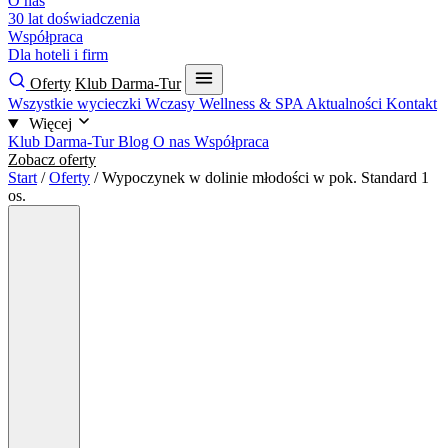
O nas
30 lat doświadczenia
Współpraca
Dla hoteli i firm
Oferty
Klub Darma-Tur
Wszystkie wycieczki
Wczasy
Wellness & SPA
Aktualności
Kontakt
Więcej
Klub Darma-Tur
Blog
O nas
Współpraca
Zobacz oferty
Start
/
Oferty
/
Wypoczynek w dolinie młodości w pok. Standard 1
os.