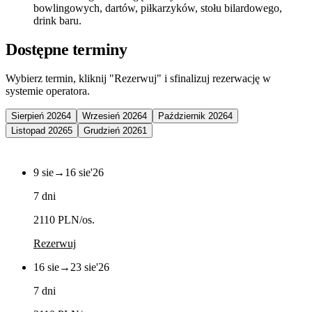
bowlingowych, dartów, piłkarzyków, stołu bilardowego,
drink baru.
Dostępne terminy
Wybierz termin, kliknij "Rezerwuj" i sfinalizuj rezerwację w
systemie operatora.
Sierpień 2026
4
Wrzesień 2026
4
Październik 2026
4
Listopad 2026
5
Grudzień 2026
1
9 sie
→
16 sie
'26
7 dni
2110 PLN
/os.
Rezerwuj
16 sie
→
23 sie
'26
7 dni