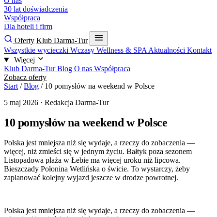
O nas
30 lat doświadczenia
Współpraca
Dla hoteli i firm
Oferty
Klub Darma-Tur
Wszystkie wycieczki
Wczasy
Wellness & SPA
Aktualności
Kontakt
Więcej
Klub Darma-Tur
Blog
O nas
Współpraca
Zobacz oferty
Start
/
Blog
/
10 pomysłów na weekend w Polsce
5 maj 2026
· Redakcja Darma-Tur
10 pomysłów na weekend w Polsce
Polska jest mniejsza niż się wydaje, a rzeczy do zobaczenia —
więcej, niż zmieści się w jednym życiu. Bałtyk poza sezonem
Listopadowa plaża w Łebie ma więcej uroku niż lipcowa.
Bieszczady Połonina Wetlińska o świcie. To wystarczy, żeby
zaplanować kolejny wyjazd jeszcze w drodze powrotnej.
Polska jest mniejsza niż się wydaje, a rzeczy do zobaczenia —