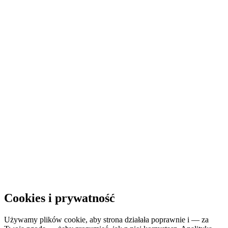
Niższa cena obowiązuje z aktywnym
SmartVoucherem
Darmatur
.
Dowiedz się więcej →
Ładowanie systemu rezerwacyjnego…
System rezerwacyjny nie pozwala na osadzenie
Otwórz rezerwację w nowej karcie, aby kontynuować.
Otwórz w nowej karcie
Cookies i prywatność
Używamy plików cookie, aby strona działała poprawnie i — za