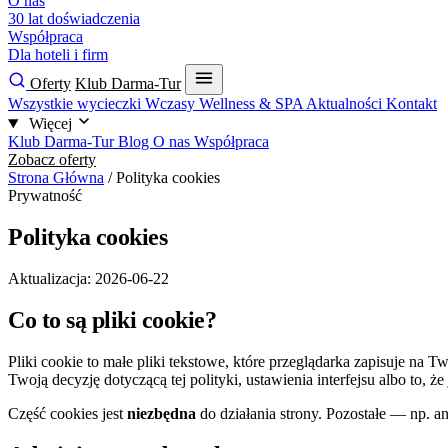
O nas
30 lat doświadczenia
Współpraca
Dla hoteli i firm
Oferty
Klub Darma-Tur
Wszystkie wycieczki
Wczasy
Wellness & SPA
Aktualności
Kontakt
Więcej
Klub Darma-Tur
Blog
O nas
Współpraca
Zobacz oferty
Strona Główna
/
Polityka cookies
Prywatność
Polityka cookies
Aktualizacja: 2026-06-22
Co to są pliki cookie?
Pliki cookie to małe pliki tekstowe, które przeglądarka zapisuje na
Twoją decyzję dotyczącą tej polityki, ustawienia interfejsu albo to
Część cookies jest
niezbędna
do działania strony. Pozostałe — np.