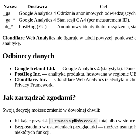
Nazwa
Dostawca
Cel
_ga
Google Analytics 4
Odróżnia anonimowych odwiedzających
_ga_*
Google Analytics 4
Stan sesji GA4 (per measurement ID).
ph_*
PostHog (EU)
Anonimowy identyfikator urządzenia, stan
Cloudflare Web Analytics
nie figuruje w tabeli powyżej, ponieważ 
analitykę.
Odbiorcy danych
Google Ireland Ltd.
— Google Analytics 4 (statystyki). Da
PostHog Inc.
— analityka produktu, hostowana w regionie UE
Cloudflare, Inc.
— Cloudflare Web Analytics (statystyki ruc
Privacy Framework.
Jak zarządzać zgodami?
Swoją decyzję możesz zmienić w dowolnej chwili:
Klikając przycisk
tutaj albo w stopce 
Ustawienia plików cookie
Bezpośrednio w ustawieniach przeglądarki — możesz usunąć i
niektórych funkcji.