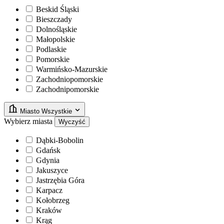
Beskid Śląski
Bieszczady
Dolnośląskie
Małopolskie
Podlaskie
Pomorskie
Warmińsko-Mazurskie
Zachodniopomorskie
Zachodnipomorskie
Miasto
Wszystkie
Wybierz miasta
Wyczyść
Dąbki-Bobolin
Gdańsk
Gdynia
Jakuszyce
Jastrzębia Góra
Karpacz
Kołobrzeg
Kraków
Krąg