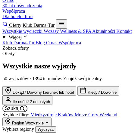
O nas
30 lat doświadczenia
Współpraca
Dla hoteli i firm
Oferty
Klub Darma-Tur
Wszystkie wycieczki
Wczasy
Wellness & SPA
Aktualności
Kontakt
Więcej
Klub Darma-Tur
Blog
O nas
Współpraca
Zobacz oferty
Oferty
Wszystkie nasze wyjazdy
50
wyjazdów · 1394 terminów. Znajdź swój idealny.
Dokąd?
Dowolny kierunek lub hotel
Kiedy?
Dowolnie
Ile osób?
2 dorosłych
Szukaj
Szybkie filtry:
Międzyzdroje
Kraków
Morze
Góry
Weekend
Region
Wszystkie
Wybierz regiony
Wyczyść