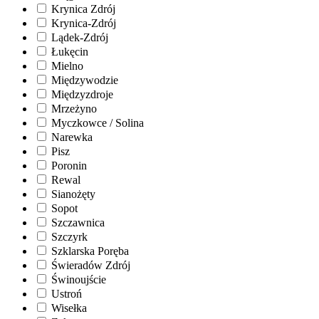
Krynica Zdrój
Krynica-Zdrój
Lądek-Zdrój
Łukęcin
Mielno
Międzywodzie
Międzyzdroje
Mrzeżyno
Myczkowce / Solina
Narewka
Pisz
Poronin
Rewal
Sianożęty
Sopot
Szczawnica
Szczyrk
Szklarska Poręba
Świeradów Zdrój
Świnoujście
Ustroń
Wisełka