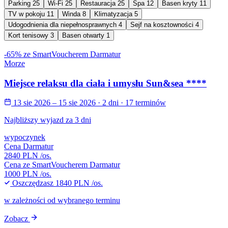
Parking
25
Wi-Fi
25
Restauracja
25
Spa
12
Basen kryty
11
TV w pokoju
11
Winda
8
Klimatyzacja
5
Udogodnienia dla niepełnosprawnych
4
Sejf na kosztowności
4
Kort tenisowy
3
Basen otwarty
1
-65% ze SmartVoucherem Darmatur
Morze
Miejsce relaksu dla ciała i umysłu Sun&sea ****
13 sie 2026 – 15 sie 2026
· 2 dni
· 17 terminów
Najbliższy wyjazd za 3 dni
wypoczynek
Cena Darmatur
2840 PLN
/os.
Cena ze SmartVoucherem Darmatur
1000 PLN
/os.
Oszczędzasz
1840 PLN
/os.
w zależności od wybranego terminu
Zobacz