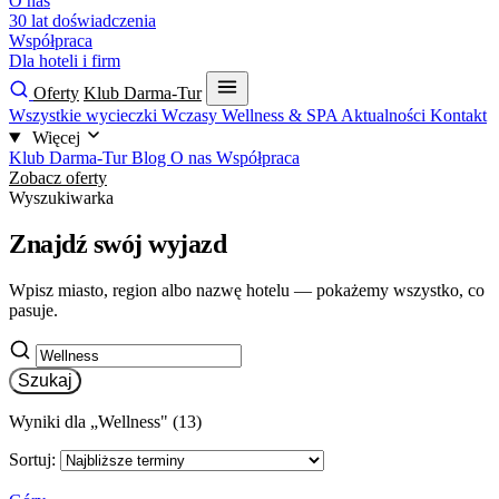
O nas
30 lat doświadczenia
Współpraca
Dla hoteli i firm
Oferty
Klub Darma-Tur
Wszystkie wycieczki
Wczasy
Wellness & SPA
Aktualności
Kontakt
Więcej
Klub Darma-Tur
Blog
O nas
Współpraca
Zobacz oferty
Wyszukiwarka
Znajdź swój wyjazd
Wpisz miasto, region albo nazwę hotelu — pokażemy wszystko, co
pasuje.
Szukaj
Wyniki dla „Wellness" (13)
Sortuj: