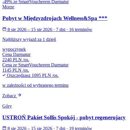
-49% ze SmartVoucherem Darmatur
Morze
Pobyt w Międzyzdrojach Wellness&Spa ***
8 sie 2026 – 15 sie 2026
· 7 dni
· 16 terminów
Najbliższy wyjazd za 1 dzień
wypoczynek
Cena Darmatur
2240 PLN
/os.
Cena ze SmartVoucherem Darmatur
1145 PLN
/os.
Oszczędzasz
1095 PLN
/os.
w zależności od wybranego terminu
Zobacz
Góry
USTROŃ Pakiet Sollis Spokój - pobyt regenerujacy
8 sie 2026 – 15 sie 2026
· 7 dni
· 19 terminów