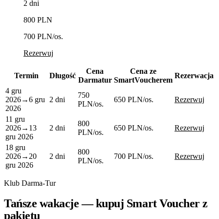
2 dni
800 PLN
700 PLN
/os.
Rezerwuj
Cena
Cena ze
Termin
Długość
Rezerwacja
Darmatur
SmartVoucherem
4 gru
750
2026
→
6 gru
2 dni
650 PLN
/os.
Rezerwuj
PLN
/os.
2026
11 gru
800
2026
→
13
2 dni
650 PLN
/os.
Rezerwuj
PLN
/os.
gru 2026
18 gru
800
2026
→
20
2 dni
700 PLN
/os.
Rezerwuj
PLN
/os.
gru 2026
Klub Darma-Tur
Tańsze wakacje — kupuj Smart Voucher z
pakietu