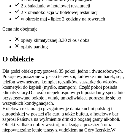
2 x śniadanie w hotelowej restauracji
2 x obiadokolacja w hotelowej restauracji
w okresie maj - lipiec 2 godziny na rowerach
Cena nie obejmuje
opłaty klimatycznej 3.30 zł os / doba
opłaty parking
O obiekcie
Dla gości obiekt przygotował 35 pokoi, jedno i dwuosobowych.
Pokoje wyposażone w płaski telewizor, lodówkę-minibarek, sejf,
telefon wewnętrzny, komplet ręczników, suszarkę do włosów,
kosmetyki do kąpieli (mydło, szampon). Część pokoi posiada
klimatyzatory.Dla osób niepełnosprawnych posiadamy specjalnie
przystosowane pokoje i windę umożliwiającą poruszanie się po
wszystkich kondygnacjach.
Hotelowa restauracja przygotowuje dania kuchni polskiej i
europejskiej w postaci a'la cart, a także bufetu, a hotelowy bar
zaprosi Państwa na wyśmienite drinki z bogatej gamy alkoholi.
Obiekt zadbał o dobry wystrój, relaksującą przestrzeń oraz
niepowtarzalne letnie tarasy z widokiem na Góry Izerskie.W