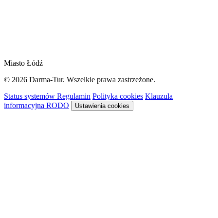
Miasto Łódź
© 2026 Darma-Tur. Wszelkie prawa zastrzeżone.
Status systemów
Regulamin
Polityka cookies
Klauzula
informacyjna RODO
Ustawienia cookies
Rezerwacja
Sykon · system rezerwacyjny
Niższa cena obowiązuje z aktywnym
SmartVoucherem
Darmatur
.
Dowiedz się więcej →