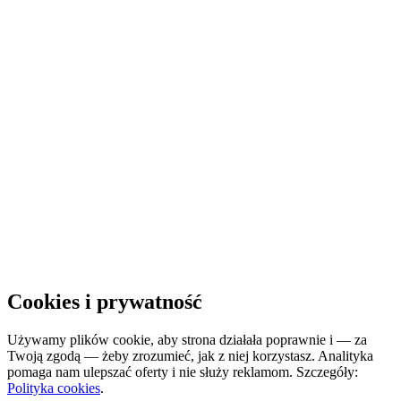
Ładowanie systemu rezerwacyjnego…
System rezerwacyjny nie pozwala na osadzenie
Otwórz rezerwację w nowej karcie, aby kontynuować.
Otwórz w nowej karcie
Cookies i prywatność
Używamy plików cookie, aby strona działała poprawnie i — za
Twoją zgodą — żeby zrozumieć, jak z niej korzystasz. Analityka
pomaga nam ulepszać oferty i nie służy reklamom. Szczegóły:
Polityka cookies
.