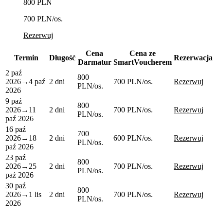
800 PLN
700 PLN
/os.
Rezerwuj
Cena
Cena ze
Termin
Długość
Rezerwacja
Darmatur
SmartVoucherem
2 paź
800
2026
→
4 paź
2 dni
700 PLN
/os.
Rezerwuj
PLN
/os.
2026
9 paź
800
2026
→
11
2 dni
700 PLN
/os.
Rezerwuj
PLN
/os.
paź 2026
16 paź
700
2026
→
18
2 dni
600 PLN
/os.
Rezerwuj
PLN
/os.
paź 2026
23 paź
800
2026
→
25
2 dni
700 PLN
/os.
Rezerwuj
PLN
/os.
paź 2026
30 paź
800
2026
→
1 lis
2 dni
700 PLN
/os.
Rezerwuj
PLN
/os.
2026