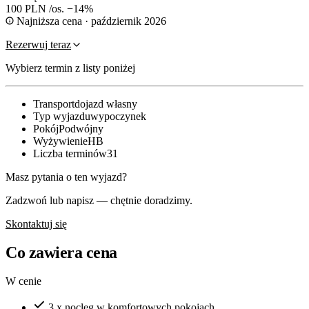
100 PLN
/os.
−14%
Najniższa cena · październik 2026
Rezerwuj teraz
Wybierz termin z listy poniżej
Transport
dojazd własny
Typ wyjazdu
wypoczynek
Pokój
Podwójny
Wyżywienie
HB
Liczba terminów
31
Masz pytania o ten wyjazd?
Zadzwoń lub napisz — chętnie doradzimy.
Skontaktuj się
Co zawiera cena
W cenie
3 x nocleg w komfortowych pokojach