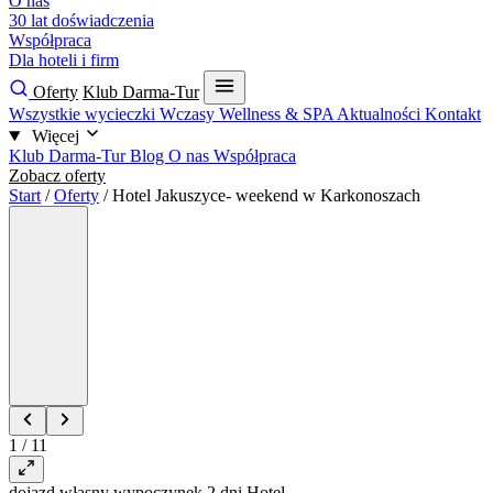
O nas
30 lat doświadczenia
Współpraca
Dla hoteli i firm
Oferty
Klub Darma-Tur
Wszystkie wycieczki
Wczasy
Wellness & SPA
Aktualności
Kontakt
Więcej
Klub Darma-Tur
Blog
O nas
Współpraca
Zobacz oferty
Start
/
Oferty
/
Hotel Jakuszyce- weekend w Karkonoszach
1 / 11
dojazd własny
wypoczynek
2 dni
Hotel