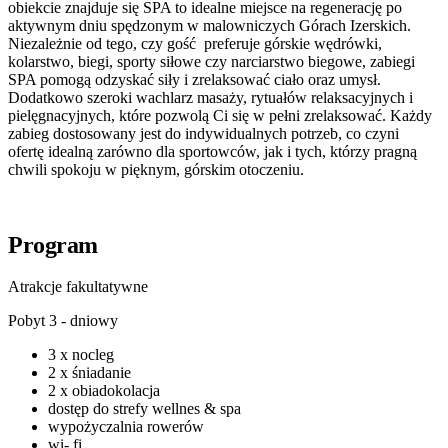
obiekcie znajduje się SPA to idealne miejsce na regenerację po
aktywnym dniu spędzonym w malowniczych Górach Izerskich.
Niezależnie od tego, czy gość preferuje górskie wędrówki,
kolarstwo, biegi, sporty siłowe czy narciarstwo biegowe, zabiegi
SPA pomogą odzyskać siły i zrelaksować ciało oraz umysł.
Dodatkowo szeroki wachlarz masaży, rytuałów relaksacyjnych i
pielęgnacyjnych, które pozwolą Ci się w pełni zrelaksować. Każdy
zabieg dostosowany jest do indywidualnych potrzeb, co czyni
ofertę idealną zarówno dla sportowców, jak i tych, którzy pragną
chwili spokoju w pięknym, górskim otoczeniu.
Program
Atrakcje fakultatywne
Pobyt 3 - dniowy
3 x nocleg
2 x śniadanie
2 x obiadokolacja
dostęp do strefy wellnes & spa
wypożyczalnia rowerów
wi- fi