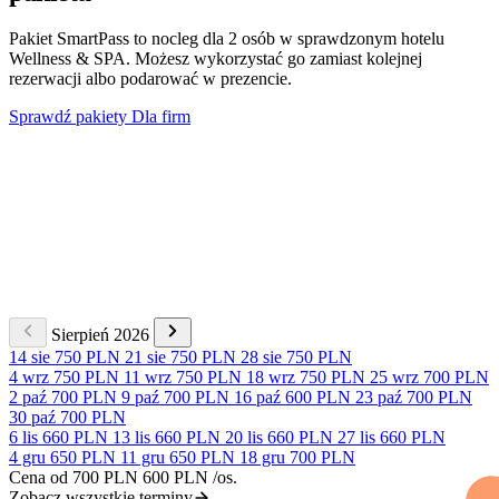
Pakiet SmartPass to nocleg dla 2 osób w sprawdzonym hotelu
Wellness & SPA. Możesz wykorzystać go zamiast kolejnej
rezerwacji albo podarować w prezencie.
Sprawdź pakiety
Dla firm
Sierpień 2026
14 sie
750 PLN
21 sie
750 PLN
28 sie
750 PLN
4 wrz
750 PLN
11 wrz
750 PLN
18 wrz
750 PLN
25 wrz
700 PLN
2 paź
700 PLN
9 paź
700 PLN
16 paź
600 PLN
23 paź
700 PLN
30 paź
700 PLN
6 lis
660 PLN
13 lis
660 PLN
20 lis
660 PLN
27 lis
660 PLN
4 gru
650 PLN
11 gru
650 PLN
18 gru
700 PLN
Cena od
700 PLN
600 PLN
/os.
Zobacz wszystkie terminy