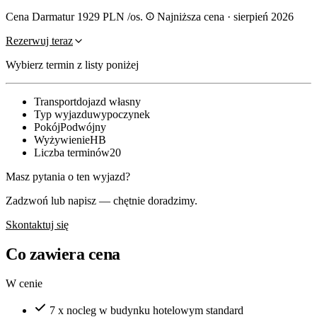
Cena Darmatur
1929 PLN
/os.
Najniższa cena · sierpień 2026
Rezerwuj teraz
Wybierz termin z listy poniżej
Transport
dojazd własny
Typ wyjazdu
wypoczynek
Pokój
Podwójny
Wyżywienie
HB
Liczba terminów
20
Masz pytania o ten wyjazd?
Zadzwoń lub napisz — chętnie doradzimy.
Skontaktuj się
Co zawiera cena
W cenie
7 x nocleg w budynku hotelowym standard