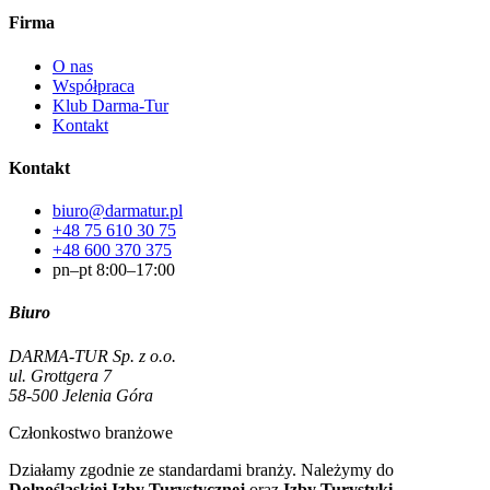
Firma
O nas
Współpraca
Klub Darma-Tur
Kontakt
Kontakt
biuro@darmatur.pl
+48 75 610 30 75
+48 600 370 375
pn–pt 8:00–17:00
Biuro
DARMA-TUR Sp. z o.o.
ul. Grottgera 7
58-500 Jelenia Góra
Członkostwo branżowe
Działamy zgodnie ze standardami branży. Należymy do
Dolnośląskiej Izby Turystycznej
oraz
Izby Turystyki