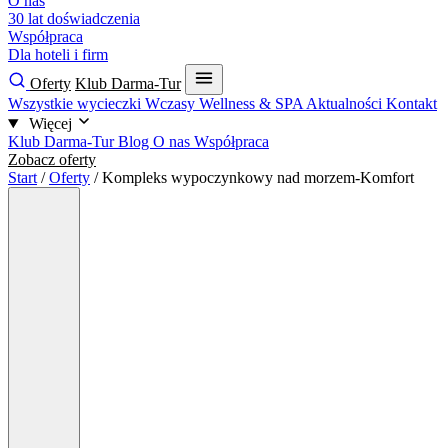
O nas
30 lat doświadczenia
Współpraca
Dla hoteli i firm
Oferty
Klub Darma-Tur
Wszystkie wycieczki
Wczasy
Wellness & SPA
Aktualności
Kontakt
Więcej
Klub Darma-Tur
Blog
O nas
Współpraca
Zobacz oferty
Start
/
Oferty
/
Kompleks wypoczynkowy nad morzem-Komfort