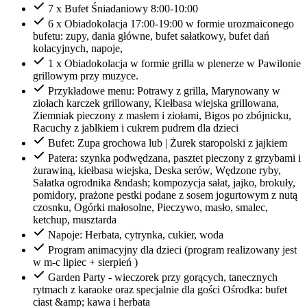
7 x Bufet Śniadaniowy 8:00-10:00
6 x Obiadokolacja 17:00-19:00 w formie urozmaiconego
bufetu: zupy, dania główne, bufet sałatkowy, bufet dań
kolacyjnych, napoje,
1 x Obiadokolacja w formie grilla w plenerze w Pawilonie
grillowym przy muzyce.
Przykładowe menu: Potrawy z grilla, Marynowany w
ziołach karczek grillowany, Kiełbasa wiejska grillowana,
Ziemniak pieczony z masłem i ziołami, Bigos po zbójnicku,
Racuchy z jabłkiem i cukrem pudrem dla dzieci
Bufet: Zupa grochowa lub | Żurek staropolski z jajkiem
Patera: szynka podwędzana, pasztet pieczony z grzybami i
żurawiną, kiełbasa wiejska, Deska serów, Wędzone ryby,
Sałatka ogrodnika &ndash; kompozycja sałat, jajko, brokuły,
pomidory, prażone pestki podane z sosem jogurtowym z nutą
czosnku, Ogórki małosolne, Pieczywo, masło, smalec,
ketchup, musztarda
Napoje: Herbata, cytrynka, cukier, woda
Program animacyjny dla dzieci (program realizowany jest
w m-c lipiec + sierpień )
Garden Party - wieczorek przy gorących, tanecznych
rytmach z karaoke oraz specjalnie dla gości Ośrodka: bufet
ciast &amp; kawa i herbata