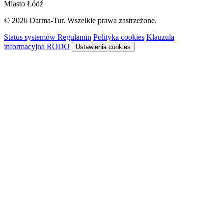
Miasto Łódź
© 2026 Darma-Tur. Wszelkie prawa zastrzeżone.
Status systemów
Regulamin
Polityka cookies
Klauzula
informacyjna RODO
Ustawienia cookies
Rezerwacja
Sykon · system rezerwacyjny
Niższa cena obowiązuje z aktywnym
SmartVoucherem
Darmatur
.
Dowiedz się więcej →
Ładowanie systemu rezerwacyjnego…
System rezerwacyjny nie pozwala na osadzenie
Otwórz rezerwację w nowej karcie, aby kontynuować.