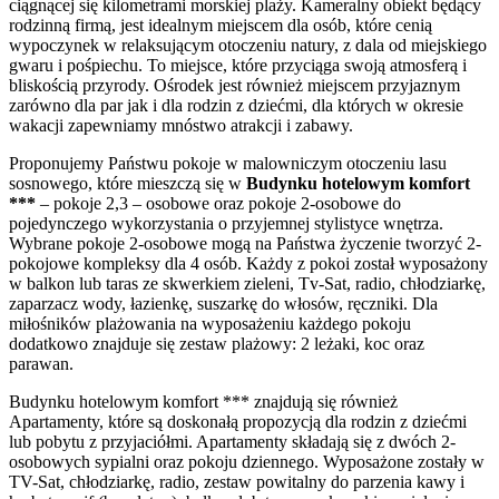
ciągnącej się kilometrami morskiej plaży. Kameralny obiekt będący
rodzinną firmą, jest idealnym miejscem dla osób, które cenią
wypoczynek w relaksującym otoczeniu natury, z dala od miejskiego
gwaru i pośpiechu. To miejsce, które przyciąga swoją atmosferą i
bliskością przyrody. Ośrodek jest również miejscem przyjaznym
zarówno dla par jak i dla rodzin z dziećmi, dla których w okresie
wakacji zapewniamy mnóstwo atrakcji i zabawy.
Proponujemy Państwu pokoje w malowniczym otoczeniu lasu
sosnowego, które mieszczą się w
Budynku hotelowym komfort
***
– pokoje 2,3 – osobowe oraz pokoje 2-osobowe do
pojedynczego wykorzystania o przyjemnej stylistyce wnętrza.
Wybrane pokoje 2-osobowe mogą na Państwa życzenie tworzyć 2-
pokojowe kompleksy dla 4 osób. Każdy z pokoi został wyposażony
w balkon lub taras ze skwerkiem zieleni, Tv-Sat, radio, chłodziarkę,
zaparzacz wody, łazienkę, suszarkę do włosów, ręczniki. Dla
miłośników plażowania na wyposażeniu każdego pokoju
dodatkowo znajduje się zestaw plażowy: 2 leżaki, koc oraz
parawan.
Budynku hotelowym komfort *** znajdują się również
Apartamenty, które są doskonałą propozycją dla rodzin z dziećmi
lub pobytu z przyjaciółmi. Apartamenty składają się z dwóch 2-
osobowych sypialni oraz pokoju dziennego. Wyposażone zostały w
TV-Sat, chłodziarkę, radio, zestaw powitalny do parzenia kawy i