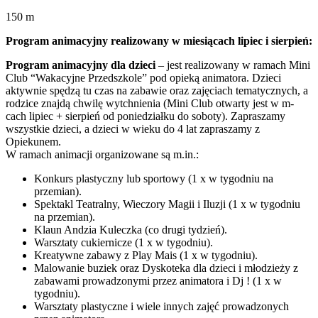
150 m
Program animacyjny realizowany w miesiącach lipiec i sierpień:
Program animacyjny dla dzieci
– jest realizowany w ramach Mini
Club “Wakacyjne Przedszkole” pod opieką animatora. Dzieci
aktywnie spędzą tu czas na zabawie oraz zajęciach tematycznych, a
rodzice znajdą chwilę wytchnienia (Mini Club otwarty jest w m-
cach lipiec + sierpień od poniedziałku do soboty). Zapraszamy
wszystkie dzieci, a dzieci w wieku do 4 lat zapraszamy z
Opiekunem.
W ramach animacji organizowane są m.in.:
Konkurs plastyczny lub sportowy (1 x w tygodniu na
przemian).
Spektakl Teatralny, Wieczory Magii i Iluzji (1 x w tygodniu
na przemian).
Klaun Andzia Kuleczka (co drugi tydzień).
Warsztaty cukiernicze (1 x w tygodniu).
Kreatywne zabawy z Play Mais (1 x w tygodniu).
Malowanie buziek oraz Dyskoteka dla dzieci i młodzieży z
zabawami prowadzonymi przez animatora i Dj ! (1 x w
tygodniu).
Warsztaty plastyczne i wiele innych zajęć prowadzonych