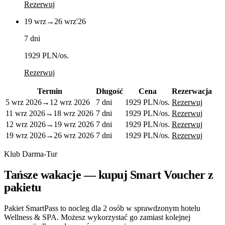
Rezerwuj
19 wrz
→
26 wrz
'26
7 dni
1929 PLN
/os.
Rezerwuj
Termin
Długość
Cena
Rezerwacja
5 wrz 2026
→
12 wrz 2026
7 dni
1929 PLN
/os.
Rezerwuj
11 wrz 2026
→
18 wrz 2026
7 dni
1929 PLN
/os.
Rezerwuj
12 wrz 2026
→
19 wrz 2026
7 dni
1929 PLN
/os.
Rezerwuj
19 wrz 2026
→
26 wrz 2026
7 dni
1929 PLN
/os.
Rezerwuj
Klub Darma-Tur
Tańsze wakacje — kupuj Smart Voucher z
pakietu
Pakiet SmartPass to nocleg dla 2 osób w sprawdzonym hotelu
Wellness & SPA. Możesz wykorzystać go zamiast kolejnej