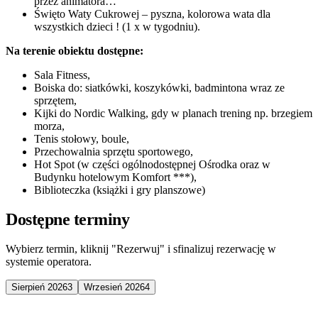
przez animatora…
Święto Waty Cukrowej – pyszna, kolorowa wata dla
wszystkich dzieci ! (1 x w tygodniu).
Na terenie obiektu dostępne:
Sala Fitness,
Boiska do: siatkówki, koszykówki, badmintona wraz ze
sprzętem,
Kijki do Nordic Walking, gdy w planach trening np. brzegiem
morza,
Tenis stołowy, boule,
Przechowalnia sprzętu sportowego,
Hot Spot (w części ogólnodostępnej Ośrodka oraz w
Budynku hotelowym Komfort ***),
Biblioteczka (książki i gry planszowe)
Dostępne terminy
Wybierz termin, kliknij "Rezerwuj" i sfinalizuj rezerwację w
systemie operatora.
Sierpień 2026
3
Wrzesień 2026
4