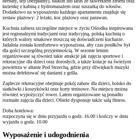
herbaty, sejf (bezpłatny), balkon lub taras ze skwerkiem zieleni oraz
łazienkę z kabiną z hydromasażem oraz suszarką do włosów.
Dodatkowo na wyposażeniu każdego apartamentu znajduje się
zestaw plażowy: 2 leżaki, koc plażowy oraz parawan.
Kuchnia zabiera szczególne miejsce w życiu Ośrodka inspirowana
jest regionalnymi tradycjami oraz tradycyjną, polską kuchnią o
których walory smakowe troszczą się doświadczeni kucharze.
Jadalnia została komfortowo wyposażona, aby czas posiłków był
dla gości szczególną przyjemnością. W sezonie letnim
organizowane są również takie atrakcje jak zajęcia sportowe i
rekreacyjne dla dzieci oraz dorosłych, a także kolacje na świeżym
powietrzu w altanie Pod Strzechą, gdzie przy dźwiękach muzyki
można delektować się daniami z grilla.
Zaplecze rekreacyjne obejmuje pokój zabaw dla dzieci, boisko do
siatkówki i koszykówki oraz korty tenisowe. Na miejscu można
również wypożyczyć rower. Latem organizowane są ponadto
rozmaite zajęcia dla dzieci. Obiekt dysponuje także salą fitness.
Doba hotelowa:
rozpoczyna się w dniu przyjazdu o godz. 16.00 i kończy w dniu
wyjazdu o godz. 10.00
Wyposażenie i udogodnienia