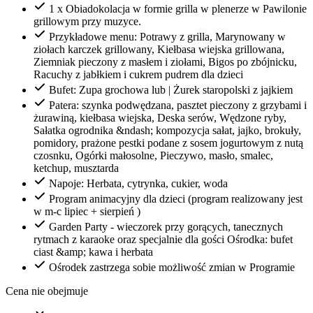
1 x Obiadokolacja w formie grilla w plenerze w Pawilonie
grillowym przy muzyce.
Przykładowe menu: Potrawy z grilla, Marynowany w
ziołach karczek grillowany, Kiełbasa wiejska grillowana,
Ziemniak pieczony z masłem i ziołami, Bigos po zbójnicku,
Racuchy z jabłkiem i cukrem pudrem dla dzieci
Bufet: Zupa grochowa lub | Żurek staropolski z jajkiem
Patera: szynka podwędzana, pasztet pieczony z grzybami i
żurawiną, kiełbasa wiejska, Deska serów, Wędzone ryby,
Sałatka ogrodnika &ndash; kompozycja sałat, jajko, brokuły,
pomidory, prażone pestki podane z sosem jogurtowym z nutą
czosnku, Ogórki małosolne, Pieczywo, masło, smalec,
ketchup, musztarda
Napoje: Herbata, cytrynka, cukier, woda
Program animacyjny dla dzieci (program realizowany jest
w m-c lipiec + sierpień )
Garden Party - wieczorek przy gorących, tanecznych
rytmach z karaoke oraz specjalnie dla gości Ośrodka: bufet
ciast &amp; kawa i herbata
Ośrodek zastrzega sobie możliwość zmian w Programie
Cena nie obejmuje