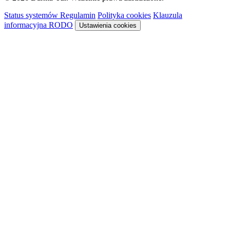
Status systemów
Regulamin
Polityka cookies
Klauzula
informacyjna RODO
Ustawienia cookies
Rezerwacja
Sykon · system rezerwacyjny
Niższa cena obowiązuje z aktywnym
SmartVoucherem
Darmatur
.
Dowiedz się więcej →
Ładowanie systemu rezerwacyjnego…
System rezerwacyjny nie pozwala na osadzenie
Otwórz rezerwację w nowej karcie, aby kontynuować.
Otwórz w nowej karcie