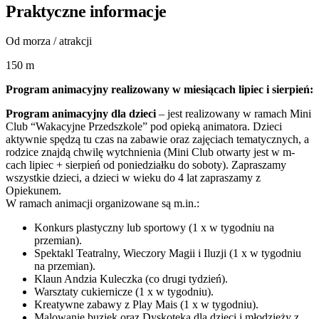
Praktyczne informacje
Od morza / atrakcji
150 m
Program animacyjny realizowany w miesiącach lipiec i sierpień:
Program animacyjny dla dzieci
– jest realizowany w ramach Mini
Club “Wakacyjne Przedszkole” pod opieką animatora. Dzieci
aktywnie spędzą tu czas na zabawie oraz zajęciach tematycznych, a
rodzice znajdą chwilę wytchnienia (Mini Club otwarty jest w m-
cach lipiec + sierpień od poniedziałku do soboty). Zapraszamy
wszystkie dzieci, a dzieci w wieku do 4 lat zapraszamy z
Opiekunem.
W ramach animacji organizowane są m.in.:
Konkurs plastyczny lub sportowy (1 x w tygodniu na
przemian).
Spektakl Teatralny, Wieczory Magii i Iluzji (1 x w tygodniu
na przemian).
Klaun Andzia Kuleczka (co drugi tydzień).
Warsztaty cukiernicze (1 x w tygodniu).
Kreatywne zabawy z Play Mais (1 x w tygodniu).
Malowanie buziek oraz Dyskoteka dla dzieci i młodzieży z