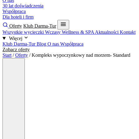
O nas
30 lat doświadczenia
Współpraca
Dla hoteli i firm
Oferty
Klub Darma-Tur
Wszystkie wycieczki
Wczasy
Wellness & SPA
Aktualności
Kontakt
Więcej
Klub Darma-Tur
Blog
O nas
Współpraca
Zobacz oferty
Start
/
Oferty
/
Kompleks wypoczynkowy nad morzem- Standard