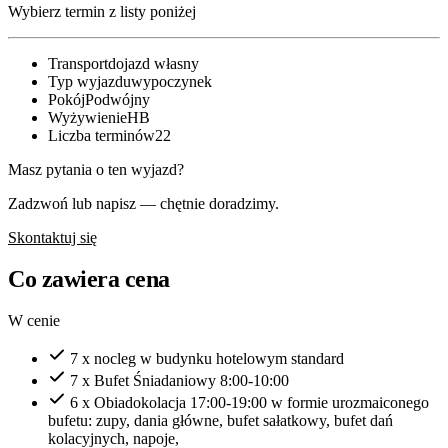
Wybierz termin z listy poniżej
Transport
dojazd własny
Typ wyjazdu
wypoczynek
Pokój
Podwójny
Wyżywienie
HB
Liczba terminów
22
Masz pytania o ten wyjazd?
Zadzwoń lub napisz — chętnie doradzimy.
Skontaktuj się
Co zawiera cena
W cenie
7 x nocleg w budynku hotelowym standard
7 x Bufet Śniadaniowy 8:00-10:00
6 x Obiadokolacja 17:00-19:00 w formie urozmaiconego
bufetu: zupy, dania główne, bufet sałatkowy, bufet dań
kolacyjnych, napoje,