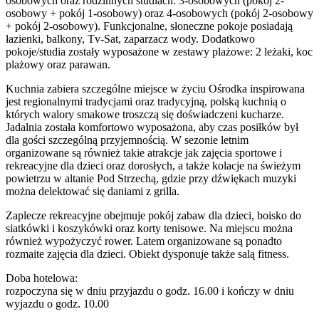
osobowych oraz rodzinnych studiach: 3-osobowych (pokój 2-
osobowy + pokój 1-osobowy) oraz 4-osobowych (pokój 2-osobowy
+ pokój 2-osobowy). Funkcjonalne, słoneczne pokoje posiadają
łazienki, balkony, Tv-Sat, zaparzacz wody. Dodatkowo
pokoje/studia zostały wyposażone w zestawy plażowe: 2 leżaki, koc
plażowy oraz parawan.
Kuchnia zabiera szczególne miejsce w życiu Ośrodka inspirowana
jest regionalnymi tradycjami oraz tradycyjną, polską kuchnią o
których walory smakowe troszczą się doświadczeni kucharze.
Jadalnia została komfortowo wyposażona, aby czas posiłków był
dla gości szczególną przyjemnością. W sezonie letnim
organizowane są również takie atrakcje jak zajęcia sportowe i
rekreacyjne dla dzieci oraz dorosłych, a także kolacje na świeżym
powietrzu w altanie Pod Strzechą, gdzie przy dźwiękach muzyki
można delektować się daniami z grilla.
Zaplecze rekreacyjne obejmuje pokój zabaw dla dzieci, boisko do
siatkówki i koszykówki oraz korty tenisowe. Na miejscu można
również wypożyczyć rower. Latem organizowane są ponadto
rozmaite zajęcia dla dzieci. Obiekt dysponuje także salą fitness.
Doba hotelowa:
rozpoczyna się w dniu przyjazdu o godz. 16.00 i kończy w dniu
wyjazdu o godz. 10.00