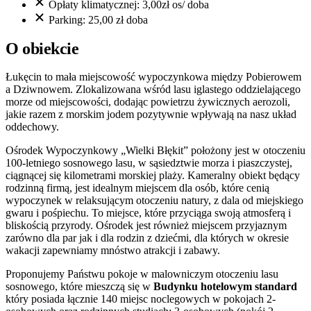
Opłaty klimatycznej: 3,00zł os/ doba
Parking: 25,00 zł doba
O obiekcie
Łukęcin to mała miejscowość wypoczynkowa między Pobierowem
a Dziwnowem. Zlokalizowana wśród lasu iglastego oddzielającego
morze od miejscowości, dodając powietrzu żywicznych aerozoli,
jakie razem z morskim jodem pozytywnie wpływają na nasz układ
oddechowy.
Ośrodek Wypoczynkowy „Wielki Błękit” położony jest w otoczeniu
100-letniego sosnowego lasu, w sąsiedztwie morza i piaszczystej,
ciągnącej się kilometrami morskiej plaży. Kameralny obiekt będący
rodzinną firmą, jest idealnym miejscem dla osób, które cenią
wypoczynek w relaksującym otoczeniu natury, z dala od miejskiego
gwaru i pośpiechu. To miejsce, które przyciąga swoją atmosferą i
bliskością przyrody. Ośrodek jest również miejscem przyjaznym
zarówno dla par jak i dla rodzin z dziećmi, dla których w okresie
wakacji zapewniamy mnóstwo atrakcji i zabawy.
Proponujemy Państwu pokoje w malowniczym otoczeniu lasu
sosnowego, które mieszczą się w
Budynku hotelowym standard
który posiada łącznie 140 miejsc noclegowych w pokojach 2-