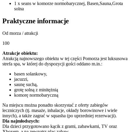
1 x seans w komorze normobarycznej, Basen,Sauna,Grota
solna
Praktyczne informacje
Od morza / atrakcji
100
Atrakcje obiektu:
Atrakcją najnowszego obiektu w tej części Pomorza jest luksusowa
strefa spa, w której do dyspozycji gości oddano m.in.:
basen solankowy,
jacuzzi,
saunę suchą,
grotę solną z minitężnią
komorę normobaryczną
Na miejscu można ponadto skorzystać z oferty zabiegów
leczniczych (tj. masaże, inhalacje, okłady borowinowe i wiele
innych), a także zagrać w squasha (po uprzedniej rezerwacji).
Dla najmłodszych:
Dla dzieci przygotowano kącik z grami, zabawkami, TV oraz
Xboxem, a na zewnątrz plac zabaw.