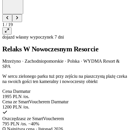
1 / 19
dojazd własny
wypoczynek
7 dni
Relaks W Nowoczesnym Resorcie
Mrzeżyno · Zachodniopomorskie · Polska
·
WYDMA Resort &
SPA
W sercu zielonego parku tuż przy zejściu na piaszczystą plażę czeka
na swoich gości ten kameralny i nowoczesny obiekt
Cena Darmatur
1995 PLN
/os.
Cena ze SmartVoucherem Darmatur
1200 PLN
/os.
Oszczędzasz ze SmartVoucherem
795 PLN
/os.
−40%
Najniższa cena · listopad 2026