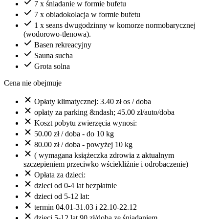
7 x śniadanie w formie bufetu
7 x obiadokolacja w formie bufetu
1 x seans dwugodzinny w komorze normobarycznej
(wodorowo-tlenowa).
Basen rekreacyjny
Sauna sucha
Grota solna
Cena nie obejmuje
Opłaty klimatycznej: 3.40 zł os / doba
opłaty za parking &ndash; 45.00 zł/auto/doba
Koszt pobytu zwierzęcia wynosi:
50.00 zł / doba - do 10 kg
80.00 zł / doba - powyżej 10 kg
( wymagana książeczka zdrowia z aktualnym
szczepieniem przeciwko wściekliźnie i odrobaczenie)
Opłata za dzieci:
dzieci od 0-4 lat bezpłatnie
dzieci od 5-12 lat:
termin 04.01-31.03 i 22.10-22.12
dzieci 5-12 lat 90 zł/doba ze śniadaniem