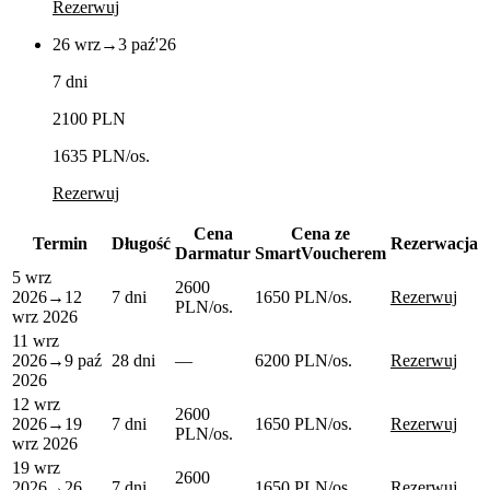
Rezerwuj
26 wrz
→
3 paź
'26
7 dni
2100 PLN
1635 PLN
/os.
Rezerwuj
Cena
Cena ze
Termin
Długość
Rezerwacja
Darmatur
SmartVoucherem
5 wrz
2600
2026
→
12
7 dni
1650 PLN
/os.
Rezerwuj
PLN
/os.
wrz 2026
11 wrz
2026
→
9 paź
28 dni
—
6200 PLN
/os.
Rezerwuj
2026
12 wrz
2600
2026
→
19
7 dni
1650 PLN
/os.
Rezerwuj
PLN
/os.
wrz 2026
19 wrz
2600
2026
→
26
7 dni
1650 PLN
/os.
Rezerwuj