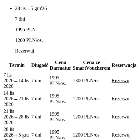
28 lis
→
5 gru
'26
7 dni
1995 PLN
1200 PLN
/os.
Rezerwuj
Cena
Cena ze
Termin
Długość
Rezerwacja
Darmatur
SmartVoucherem
7 lis
1995
2026
→
14 lis
7 dni
1300 PLN
/os.
Rezerwuj
PLN
/os.
2026
14 lis
1995
2026
→
21 lis
7 dni
1200 PLN
/os.
Rezerwuj
PLN
/os.
2026
21 lis
1995
2026
→
28 lis
7 dni
1200 PLN
/os.
Rezerwuj
PLN
/os.
2026
28 lis
1995
2026
→
5 gru
7 dni
1200 PLN
/os.
Rezerwuj
PLN
/os.