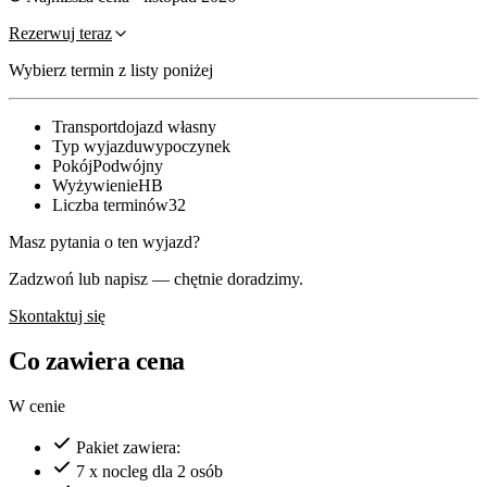
Rezerwuj teraz
Wybierz termin z listy poniżej
Transport
dojazd własny
Typ wyjazdu
wypoczynek
Pokój
Podwójny
Wyżywienie
HB
Liczba terminów
32
Masz pytania o ten wyjazd?
Zadzwoń lub napisz — chętnie doradzimy.
Skontaktuj się
Co zawiera cena
W cenie
Pakiet zawiera:
7 x nocleg dla 2 osób