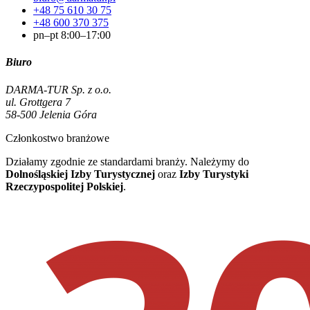
+48 75 610 30 75
+48 600 370 375
pn–pt 8:00–17:00
Biuro
DARMA-TUR Sp. z o.o.
ul. Grottgera 7
58-500 Jelenia Góra
Członkostwo branżowe
Działamy zgodnie ze standardami branży. Należymy do
Dolnośląskiej Izby Turystycznej
oraz
Izby Turystyki
Rzeczypospolitej Polskiej
.