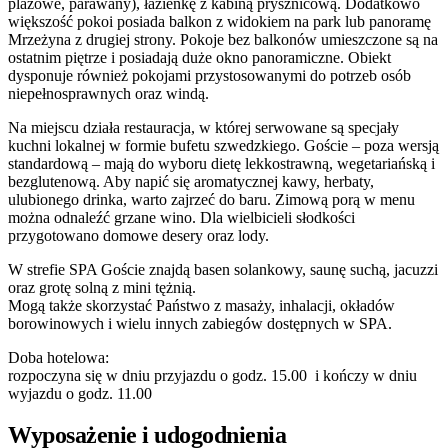
plażowe, parawany), łazienkę z kabiną prysznicową. Dodatkowo
większość pokoi posiada balkon z widokiem na park lub panoramę
Mrzeżyna z drugiej strony. Pokoje bez balkonów umieszczone są na
ostatnim piętrze i posiadają duże okno panoramiczne. Obiekt
dysponuje również pokojami przystosowanymi do potrzeb osób
niepełnosprawnych oraz windą.
Na miejscu działa restauracja, w której serwowane są specjały
kuchni lokalnej w formie bufetu szwedzkiego. Goście – poza wersją
standardową – mają do wyboru dietę lekkostrawną, wegetariańską i
bezglutenową. Aby napić się aromatycznej kawy, herbaty,
ulubionego drinka, warto zajrzeć do baru. Zimową porą w menu
można odnaleźć grzane wino. Dla wielbicieli słodkości
przygotowano domowe desery oraz lody.
W strefie SPA Goście znajdą basen solankowy, saunę suchą, jacuzzi
oraz grotę solną z mini tężnią.
Mogą także skorzystać Państwo z masaży, inhalacji, okładów
borowinowych i wielu innych zabiegów dostępnych w SPA.
Doba hotelowa:
rozpoczyna się w dniu przyjazdu o godz. 15.00 i kończy w dniu
wyjazdu o godz. 11.00
Wyposażenie i udogodnienia