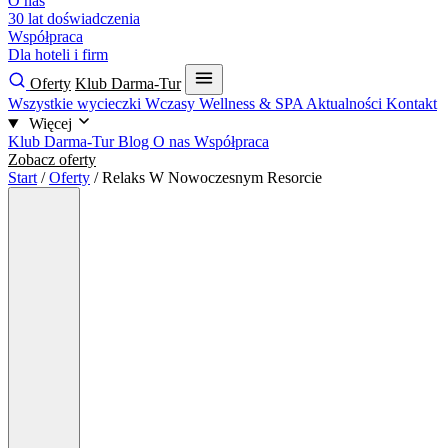
O nas
30 lat doświadczenia
Współpraca
Dla hoteli i firm
Oferty
Klub Darma-Tur
Wszystkie wycieczki
Wczasy
Wellness & SPA
Aktualności
Kontakt
Więcej
Klub Darma-Tur
Blog
O nas
Współpraca
Zobacz oferty
Start
/
Oferty
/
Relaks W Nowoczesnym Resorcie