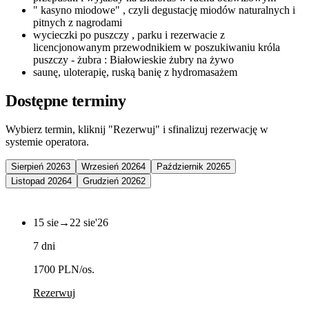
" kasyno miodowe" , czyli degustację miodów naturalnych i
pitnych z nagrodami
wycieczki po puszczy , parku i rezerwacie z
licencjonowanym przewodnikiem w poszukiwaniu króla
puszczy - żubra : Białowieskie żubry na żywo
saunę, uloterapię, ruską banię z hydromasażem
Dostępne terminy
Wybierz termin, kliknij "Rezerwuj" i sfinalizuj rezerwację w
systemie operatora.
Sierpień 2026
3
Wrzesień 2026
4
Październik 2026
5
Listopad 2026
4
Grudzień 2026
2
15 sie
→
22 sie
'26
7 dni
1700 PLN
/os.
Rezerwuj