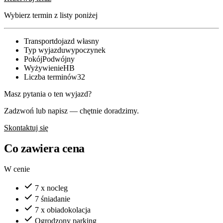
Wybierz termin z listy poniżej
Transport
dojazd własny
Typ wyjazdu
wypoczynek
Pokój
Podwójny
Wyżywienie
HB
Liczba terminów
32
Masz pytania o ten wyjazd?
Zadzwoń lub napisz — chętnie doradzimy.
Skontaktuj się
Co zawiera cena
W cenie
7 x nocleg
7 śniadanie
7 x obiadokolacja
Ogrodzony parking