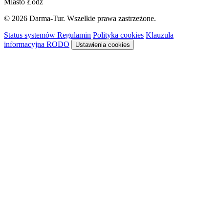
Miasto Łódź
© 2026 Darma-Tur. Wszelkie prawa zastrzeżone.
Status systemów
Regulamin
Polityka cookies
Klauzula
informacyjna RODO
Ustawienia cookies
Rezerwacja
Sykon · system rezerwacyjny
Niższa cena obowiązuje z aktywnym
SmartVoucherem
Darmatur
.
Dowiedz się więcej →
Ładowanie systemu rezerwacyjnego…
System rezerwacyjny nie pozwala na osadzenie
Otwórz rezerwację w nowej karcie, aby kontynuować.