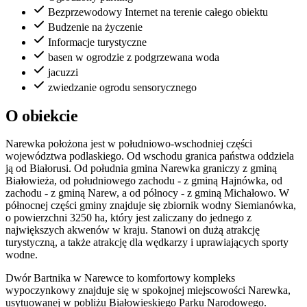
Bezprzewodowy Internet na terenie całego obiektu
Budzenie na życzenie
Informacje turystyczne
basen w ogrodzie z podgrzewana woda
jacuzzi
zwiedzanie ogrodu sensorycznego
O obiekcie
Narewka położona jest w południowo-wschodniej części
województwa podlaskiego. Od wschodu granica państwa oddziela
ją od Białorusi. Od południa gmina Narewka graniczy z gminą
Białowieża, od południowego zachodu - z gminą Hajnówka, od
zachodu - z gminą Narew, a od północy - z gminą Michałowo. W
północnej części gminy znajduje się zbiornik wodny Siemianówka,
o powierzchni 3250 ha, który jest zaliczany do jednego z
największych akwenów w kraju. Stanowi on dużą atrakcję
turystyczną, a także atrakcję dla wędkarzy i uprawiających sporty
wodne.
Dwór Bartnika w Narewce to komfortowy kompleks
wypoczynkowy znajduje się w spokojnej miejscowości Narewka,
usytuowanej w pobliżu Białowieskiego Parku Narodowego.