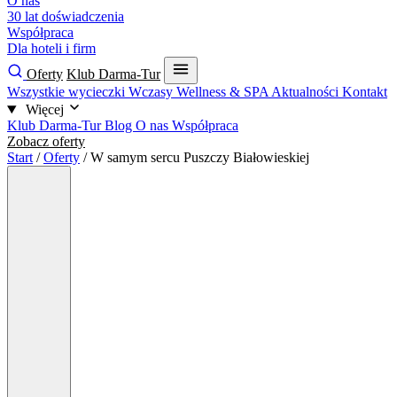
O nas
30 lat doświadczenia
Współpraca
Dla hoteli i firm
Oferty
Klub Darma-Tur
Wszystkie wycieczki
Wczasy
Wellness & SPA
Aktualności
Kontakt
Więcej
Klub Darma-Tur
Blog
O nas
Współpraca
Zobacz oferty
Start
/
Oferty
/
W samym sercu Puszczy Białowieskiej