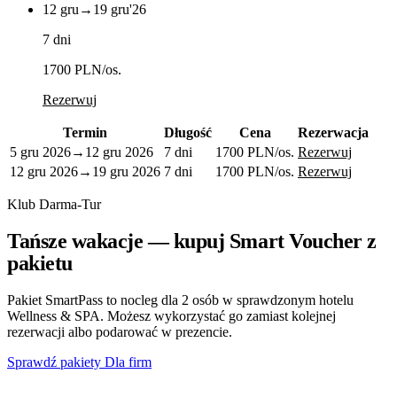
12 gru
→
19 gru
'26
7 dni
1700 PLN
/os.
Rezerwuj
Termin
Długość
Cena
Rezerwacja
5 gru 2026
→
12 gru 2026
7 dni
1700 PLN
/os.
Rezerwuj
12 gru 2026
→
19 gru 2026
7 dni
1700 PLN
/os.
Rezerwuj
Klub Darma-Tur
Tańsze wakacje — kupuj Smart Voucher z
pakietu
Pakiet SmartPass to nocleg dla 2 osób w sprawdzonym hotelu
Wellness & SPA. Możesz wykorzystać go zamiast kolejnej
rezerwacji albo podarować w prezencie.
Sprawdź pakiety
Dla firm