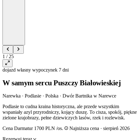
1 / 25
dojazd własny
wypoczynek
7 dni
W samym sercu Puszczy Białowieskiej
Narewka · Podlasie · Polska
·
Dwór Bartnika w Narewce
Podlasie to cudna kraina historyczna, ale przede wszystkim
wspaniały azyl przyrodniczy, kojący duszę. To cisza, spokój, piękne
zielone krajobrazy, pełne dziewiczych lasów, rzek i rozlewisk.
Cena Darmatur
1700 PLN
/os.
Najniższa cena · sierpień 2026
Rezerwuj teraz