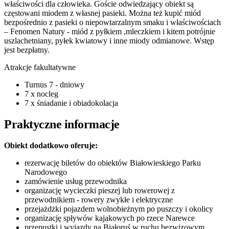
właściwości dla człowieka. Goście odwiedzający obiekt są
częstowani miodem z własnej pasieki. Można też kupić miód
bezpośrednio z pasieki o niepowtarzalnym smaku i właściwościach
– Fenomen Natury - miód z pyłkiem ,mleczkiem i kitem potrójnie
uszlachetniany, pyłek kwiatowy i inne miody odmianowe. Wstęp
jest bezpłatny.
Atrakcje fakultatywne
Turnus 7 - dniowy
7 x nocleg
7 x śniadanie i obiadokolacja
Praktyczne informacje
Obiekt dodatkowo oferuje:
rezerwację biletów do obiektów Białowieskiego Parku
Narodowego
zamówienie usług przewodnika
organizację wycieczki pieszej lub rowerowej z
przewodnikiem - rowery zwykłe i elektryczne
przejażdżki pojazdem wolnobieżnym po puszczy i okolicy
organizację spływów kajakowych po rzece Narewce
przepustki i wyjazdy na Białoruś w ruchu bezwizowym