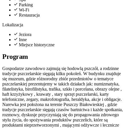
Parking
Wi-Fi
Restauracja
Lokalizacja
Jeziora
Inne
Miejsce historyczne
Program
Gospodarze zawodowo zajmują się hodowlą pszczół, a rodzinne
tradycje pszczelarskie sięgają kilku pokoleń. W budynku znajduje
się muzeum, gdzie różnorodny zbiór przedmiotów o tematyce
pszczelarskiej prezentujemy w takich działach jak: numizmatyka,
filatelistyka, birofilistyka, trafika, szkło i porcelana, obrazy olejne ,
haft krzyżykowy , krawaty , stary sprzęt pszczelarski, karty
telefoniczne, zegary, makrofotografia, heraldyka, akcje i obligacje.
Narewka jest położona na terenie Puszczy Białowieskiej , gdzie
tradycje pszczelarskie sięgają czasów bartnictwa i każde spotkania,
rozmowy, dyskusje przyczyniają się do propagowania zdrowego
stylu życia, do spożywania produktów pszczelich, które są
produktami nieprzetworzonymi , mającymi odżywcze i lecznicze