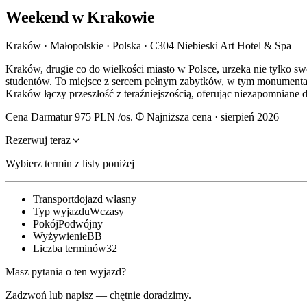
Weekend w Krakowie
Kraków · Małopolskie · Polska
·
C304 Niebieski Art Hotel & Spa
Kraków, drugie co do wielkości miasto w Polsce, urzeka nie tylko swo
studentów. To miejsce z sercem pełnym zabytków, w tym monument
Kraków łączy przeszłość z teraźniejszością, oferując niezapomniane 
Cena Darmatur
975 PLN
/os.
Najniższa cena · sierpień 2026
Rezerwuj teraz
Wybierz termin z listy poniżej
Transport
dojazd własny
Typ wyjazdu
Wczasy
Pokój
Podwójny
Wyżywienie
BB
Liczba terminów
32
Masz pytania o ten wyjazd?
Zadzwoń lub napisz — chętnie doradzimy.