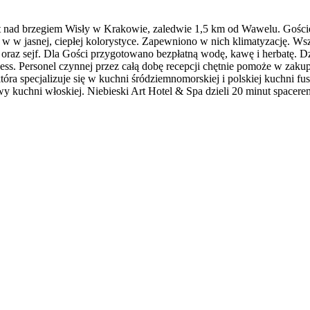
 nad brzegiem Wisły w Krakowie, zaledwie 1,5 km od Wawelu. Goście 
ą w w jasnej, ciepłej kolorystyce. Zapewniono w nich klimatyzację. 
raz sejf. Dla Gości przygotowano bezpłatną wodę, kawę i herbatę. Dzi
ness. Personel czynnej przez całą dobę recepcji chętnie pomoże w zaku
która specjalizuje się w kuchni śródziemnomorskiej i polskiej kuchni f
y kuchni włoskiej. Niebieski Art Hotel & Spa dzieli 20 minut spacer