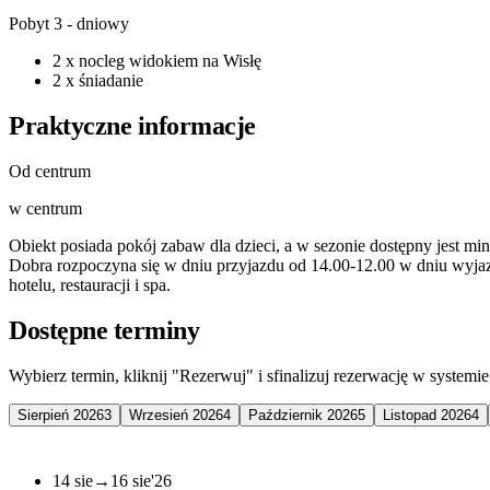
Pobyt 3 - dniowy
2 x nocleg widokiem na Wisłę
2 x śniadanie
Praktyczne informacje
Od centrum
w centrum
Obiekt posiada pokój zabaw dla dzieci, a w sezonie dostępny jest mi
Dobra rozpoczyna się w dniu przyjazdu od 14.00-12.00 w dniu wyjaz
hotelu, restauracji i spa.
Dostępne terminy
Wybierz termin, kliknij "Rezerwuj" i sfinalizuj rezerwację w systemie
Sierpień 2026
3
Wrzesień 2026
4
Październik 2026
5
Listopad 2026
4
14 sie
→
16 sie
'26