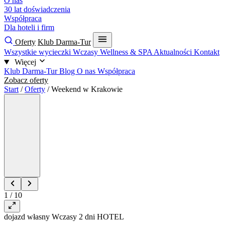
O nas
30 lat doświadczenia
Współpraca
Dla hoteli i firm
Oferty
Klub Darma-Tur
Wszystkie wycieczki
Wczasy
Wellness & SPA
Aktualności
Kontakt
Więcej
Klub Darma-Tur
Blog
O nas
Współpraca
Zobacz oferty
Start
/
Oferty
/
Weekend w Krakowie
1 / 10
dojazd własny
Wczasy
2 dni
HOTEL