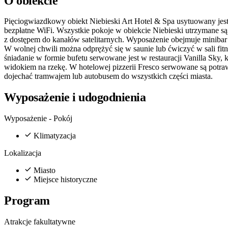
O obiekcie
Pięciogwiazdkowy obiekt Niebieski Art Hotel & Spa usytuowany jest
bezpłatne WiFi. Wszystkie pokoje w obiekcie Niebieski utrzymane s
z dostępem do kanałów satelitarnych. Wyposażenie obejmuje minibar o
W wolnej chwili można odprężyć się w saunie lub ćwiczyć w sali fit
śniadanie w formie bufetu serwowane jest w restauracji Vanilla Sky, 
widokiem na rzekę. W hotelowej pizzerii Fresco serwowane są potraw
dojechać tramwajem lub autobusem do wszystkich części miasta.
Wyposażenie i udogodnienia
Wyposażenie - Pokój
Klimatyzacja
Lokalizacja
Miasto
Miejsce historyczne
Program
Atrakcje fakultatywne