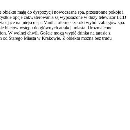
obiektu mają do dyspozycji nowoczesne spa, przestronne pokoje i
Wszystkie opcje zakwaterowania są wyposażone w duży telewizor LCD
ałające na miejscu spa Vanilla oferuje szeroki wybór zabiegów spa.
pie biletów wstępu do głównych atrakcji miasta. Urozmaicone
usion. W wolnej chwili Goście mogą wypić drinka na tarasie z
em od Starego Miasta w Krakowie. Z obiektu można bez trudu