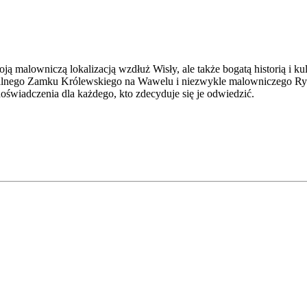
ją malowniczą lokalizacją wzdłuż Wisły, ale także bogatą historią i k
alnego Zamku Królewskiego na Wawelu i niezwykle malowniczego Ryn
doświadczenia dla każdego, kto zdecyduje się je odwiedzić.