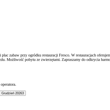
ni plac zabaw przy ogródku restauracji Fresco. W restauracjach oferuj
du. Możliwość pobytu ze zwierzętami. Zapraszamy do odkrycia harmon
 operatora.
Grudzień 2026
3