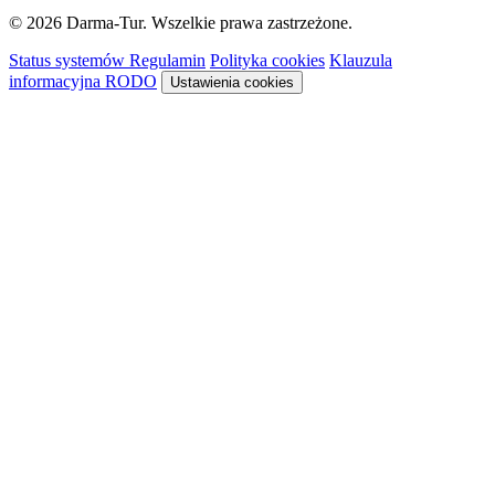
© 2026 Darma-Tur. Wszelkie prawa zastrzeżone.
Status systemów
Regulamin
Polityka cookies
Klauzula
informacyjna RODO
Ustawienia cookies
Rezerwacja
Sykon · system rezerwacyjny
Niższa cena obowiązuje z aktywnym
SmartVoucherem
Darmatur
.
Dowiedz się więcej →
Ładowanie systemu rezerwacyjnego…
System rezerwacyjny nie pozwala na osadzenie
Otwórz rezerwację w nowej karcie, aby kontynuować.