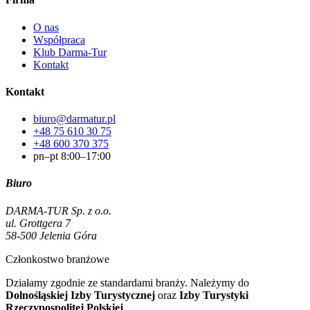
O nas
Współpraca
Klub Darma-Tur
Kontakt
Kontakt
biuro@darmatur.pl
+48 75 610 30 75
+48 600 370 375
pn–pt 8:00–17:00
Biuro
DARMA-TUR Sp. z o.o.
ul. Grottgera 7
58-500 Jelenia Góra
Członkostwo branżowe
Działamy zgodnie ze standardami branży. Należymy do
Dolnośląskiej Izby Turystycznej
oraz
Izby Turystyki
Rzeczypospolitej Polskiej
.