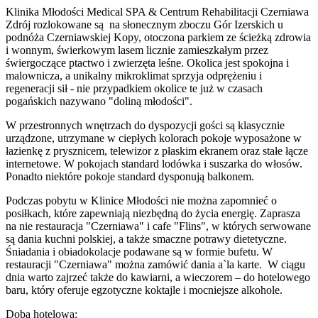
Klinika Młodości Medical SPA & Centrum Rehabilitacji Czerniawa
Zdrój rozlokowane są na słonecznym zboczu Gór Izerskich u
podnóża Czerniawskiej Kopy, otoczona parkiem ze ścieżką zdrowia
i wonnym, świerkowym lasem licznie zamieszkałym przez
świergoczące ptactwo i zwierzęta leśne. Okolica jest spokojna i
malownicza, a unikalny mikroklimat sprzyja odprężeniu i
regeneracji sił - nie przypadkiem okolice te już w czasach
pogańskich nazywano "doliną młodości".
W przestronnych wnętrzach do dyspozycji gości są klasycznie
urządzone, utrzymane w ciepłych kolorach pokoje wyposażone w
łazienkę z prysznicem, telewizor z płaskim ekranem oraz stałe łącze
internetowe. W pokojach standard lodówka i suszarka do włosów.
Ponadto niektóre pokoje standard dysponują balkonem.
Podczas pobytu w Klinice Młodości nie można zapomnieć o
posiłkach, które zapewniają niezbędną do życia energię. Zaprasza
na nie restauracja "Czerniawa" i cafe "Flins", w których serwowane
są dania kuchni polskiej, a także smaczne potrawy dietetyczne.
Śniadania i obiadokolacje podawane są w formie bufetu. W
restauracji "Czerniawa" można zamówić dania a`la karte. W ciągu
dnia warto zajrzeć także do kawiarni, a wieczorem – do hotelowego
baru, który oferuje egzotyczne koktajle i mocniejsze alkohole.
Doba hotelowa: