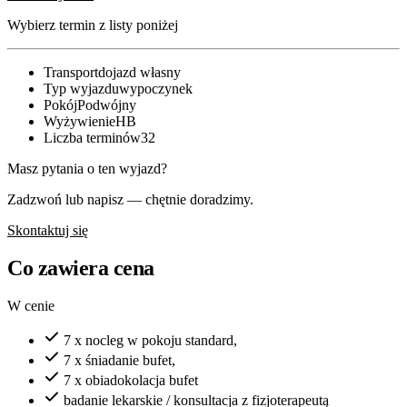
Wybierz termin z listy poniżej
Transport
dojazd własny
Typ wyjazdu
wypoczynek
Pokój
Podwójny
Wyżywienie
HB
Liczba terminów
32
Masz pytania o ten wyjazd?
Zadzwoń lub napisz — chętnie doradzimy.
Skontaktuj się
Co zawiera cena
W cenie
7 x nocleg w pokoju standard,
7 x śniadanie bufet,
7 x obiadokolacja bufet
badanie lekarskie / konsultacja z fizjoterapeutą