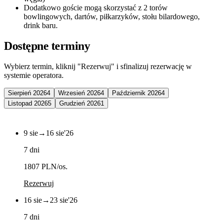
Dodatkowo goście mogą skorzystać z 2 torów
bowlingowych, dartów, piłkarzyków, stołu bilardowego,
drink baru.
Dostępne terminy
Wybierz termin, kliknij "Rezerwuj" i sfinalizuj rezerwację w
systemie operatora.
Sierpień 2026
4
Wrzesień 2026
4
Październik 2026
4
Listopad 2026
5
Grudzień 2026
1
9 sie
→
16 sie
'26
7 dni
1807 PLN
/os.
Rezerwuj
16 sie
→
23 sie
'26
7 dni