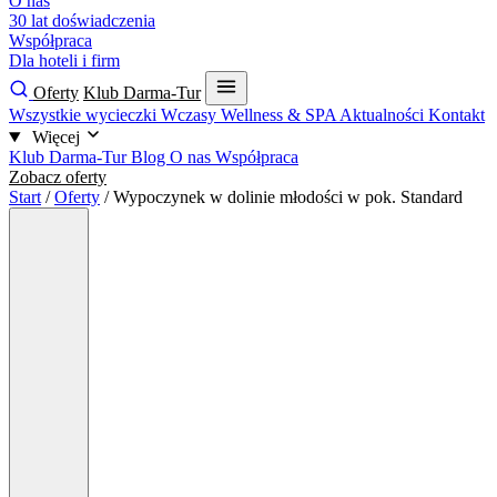
O nas
30 lat doświadczenia
Współpraca
Dla hoteli i firm
Oferty
Klub Darma-Tur
Wszystkie wycieczki
Wczasy
Wellness & SPA
Aktualności
Kontakt
Więcej
Klub Darma-Tur
Blog
O nas
Współpraca
Zobacz oferty
Start
/
Oferty
/
Wypoczynek w dolinie młodości w pok. Standard