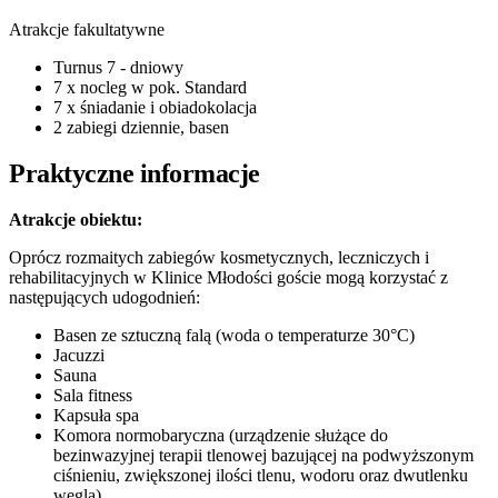
Atrakcje fakultatywne
Turnus 7 - dniowy
7 x nocleg w pok. Standard
7 x śniadanie i obiadokolacja
2 zabiegi dziennie, basen
Praktyczne informacje
Atrakcje obiektu:
Oprócz rozmaitych zabiegów kosmetycznych, leczniczych i
rehabilitacyjnych w Klinice Młodości goście mogą korzystać z
następujących udogodnień:
Basen ze sztuczną falą (woda o temperaturze 30°C)
Jacuzzi
Sauna
Sala fitness
Kapsuła spa
Komora normobaryczna (urządzenie służące do
bezinwazyjnej terapii tlenowej bazującej na podwyższonym
ciśnieniu, zwiększonej ilości tlenu, wodoru oraz dwutlenku
węgla)