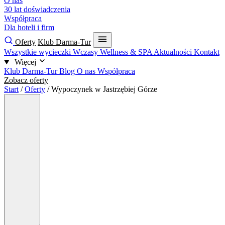
O nas
30 lat doświadczenia
Współpraca
Dla hoteli i firm
Oferty
Klub Darma-Tur
Wszystkie wycieczki
Wczasy
Wellness & SPA
Aktualności
Kontakt
Więcej
Klub Darma-Tur
Blog
O nas
Współpraca
Zobacz oferty
Start
/
Oferty
/
Wypoczynek w Jastrzębiej Górze