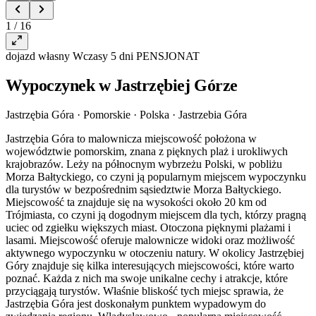
1 / 16
dojazd własny
Wczasy
5 dni
PENSJONAT
Wypoczynek w Jastrzębiej Górze
Jastrzębia Góra · Pomorskie · Polska
·
Jastrzebia Góra
Jastrzębia Góra to malownicza miejscowość położona w
województwie pomorskim, znana z pięknych plaż i urokliwych
krajobrazów. Leży na północnym wybrzeżu Polski, w pobliżu
Morza Bałtyckiego, co czyni ją popularnym miejscem wypoczynku
dla turystów w bezpośrednim sąsiedztwie Morza Bałtyckiego.
Miejscowość ta znajduje się na wysokości około 20 km od
Trójmiasta, co czyni ją dogodnym miejscem dla tych, którzy pragną
uciec od zgiełku większych miast. Otoczona pięknymi plażami i
lasami. Miejscowość oferuje malownicze widoki oraz możliwość
aktywnego wypoczynku w otoczeniu natury. W okolicy Jastrzębiej
Góry znajduje się kilka interesujących miejscowości, które warto
poznać. Każda z nich ma swoje unikalne cechy i atrakcje, które
przyciągają turystów. Właśnie bliskość tych miejsc sprawia, że
Jastrzębia Góra jest doskonałym punktem wypadowym do