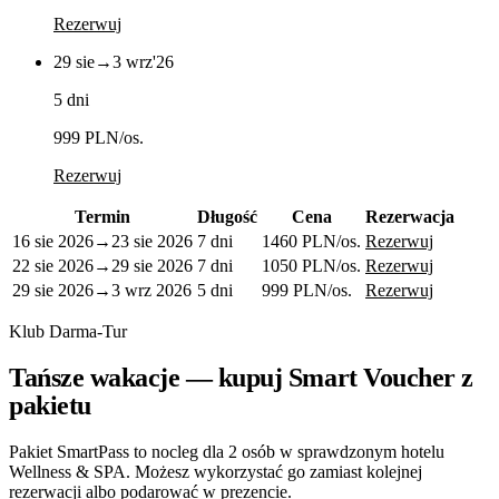
Rezerwuj
29 sie
→
3 wrz
'26
5 dni
999 PLN
/os.
Rezerwuj
Termin
Długość
Cena
Rezerwacja
16 sie 2026
→
23 sie 2026
7 dni
1460 PLN
/os.
Rezerwuj
22 sie 2026
→
29 sie 2026
7 dni
1050 PLN
/os.
Rezerwuj
29 sie 2026
→
3 wrz 2026
5 dni
999 PLN
/os.
Rezerwuj
Klub Darma-Tur
Tańsze wakacje — kupuj Smart Voucher z
pakietu
Pakiet SmartPass to nocleg dla 2 osób w sprawdzonym hotelu
Wellness & SPA. Możesz wykorzystać go zamiast kolejnej
rezerwacji albo podarować w prezencie.