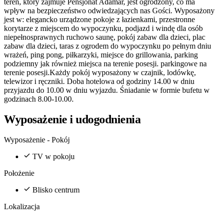
teren, który zajmuje Pensjonat Adamar, jest ogrodzony, co ma
wpływ na bezpieczeństwo odwiedzających nas Gości. Wyposażony
jest w: elegancko urządzone pokoje z łazienkami, przestronne
korytarze z miejscem do wypoczynku, podjazd i windę dla osób
niepełnosprawnych ruchowo saunę, pokój zabaw dla dzieci, plac
zabaw dla dzieci, taras z ogrodem do wypoczynku po pełnym dniu
wrażeń, ping pong, piłkarzyki, miejsce do grillowania, parking
podziemny jak również miejsca na terenie posesji. parkingowe na
terenie posesji.Każdy pokój wyposażony w czajnik, lodówkę,
telewizor i ręczniki. Doba hotelowa od godziny 14.00 w dniu
przyjazdu do 10.00 w dniu wyjazdu. Śniadanie w formie bufetu w
godzinach 8.00-10.00.
Wyposażenie i udogodnienia
Wyposażenie - Pokój
TV w pokoju
Położenie
Blisko centrum
Lokalizacja