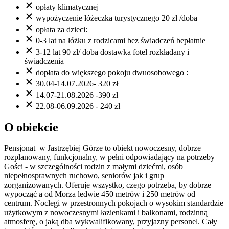
opłaty klimatycznej
wypożyczenie łóżeczka turystycznego 20 zł /doba
opłata za dzieci:
0-3 lat na łóżku z rodzicami bez świadczeń bepłatnie
3-12 lat 90 zł/ doba dostawka fotel rozkładany i
świadczenia
dopłata do większego pokoju dwuosobowego :
30.04-14.07.2026- 320 zł
14.07-21.08.2026 -390 zł
22.08-06.09.2026 - 240 zł
O obiekcie
Pensjonat w Jastrzębiej Górze to obiekt nowoczesny, dobrze
rozplanowany, funkcjonalny, w pełni odpowiadający na potrzeby
Gości - w szczególności rodzin z małymi dziećmi, osób
niepełnosprawnych ruchowo, seniorów jak i grup
zorganizowanych. Oferuje wszystko, czego potrzeba, by dobrze
wypocząć a od Morza ledwie 450 metrów i 250 metrów od
centrum. Noclegi w przestronnych pokojach o wysokim standardzie
użytkowym z nowoczesnymi łazienkami i balkonami, rodzinną
atmosferę, o jaką dba wykwalifikowany, przyjazny personel. Cały