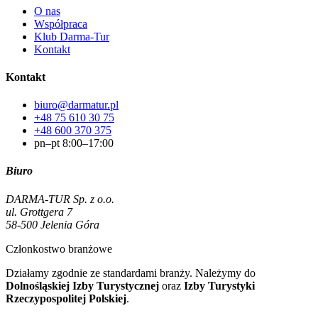
O nas
Współpraca
Klub Darma-Tur
Kontakt
Kontakt
biuro@darmatur.pl
+48 75 610 30 75
+48 600 370 375
pn–pt 8:00–17:00
Biuro
DARMA-TUR Sp. z o.o.
ul. Grottgera 7
58-500 Jelenia Góra
Członkostwo branżowe
Działamy zgodnie ze standardami branży. Należymy do
Dolnośląskiej Izby Turystycznej
oraz
Izby Turystyki
Rzeczypospolitej Polskiej
.