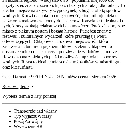
zwiedzania regionu. Władysławowo - popularna miejscowość
turystyczna, znana z szerokich plaż i licznych atrakcji dla rodzin. To
idealne miejsce na aktywny wypoczynek, z bogatą ofertą sportów
wodnych. Karwia - spokojna miejscowość, która oferuje piękne
plaże oraz malownicze tereny do spacerów. Karwia jest idealna dla
tych, którzy szukają relaksu w cichej atmosferze. Puck - historyczne
miasto z pięknym portem i bogatą historią. Puck jest znany z
festiwali i kulturalnych wydarzeń, które przyciągają wielu
odwiedzających. Chłapowo - urokliwa miejscowość, która
zachwyca naturalnym pięknem klifów i zieleni. Chłapowo to
doskonałe miejsce na spacery i podziwianie widoków na morze.
Rewa - znana z pięknych plaż i możliwości uprawiania sportów
wodnych. Rewa to idealne miejsce dla miłośników windsurfingu
oraz kitesurfingu.
Cena Darmatur
999 PLN
/os.
Najniższa cena · sierpień 2026
Rezerwuj teraz
Wybierz termin z listy poniżej
Transport
dojazd własny
Typ wyjazdu
Wczasy
Pokój
Podwójny
Wyżywienie
BB