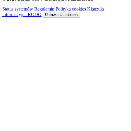
Status systemów
Regulamin
Polityka cookies
Klauzula
informacyjna RODO
Ustawienia cookies
Rezerwacja
Sykon · system rezerwacyjny
Niższa cena obowiązuje z aktywnym
SmartVoucherem
Darmatur
.
Dowiedz się więcej →
Ładowanie systemu rezerwacyjnego…
System rezerwacyjny nie pozwala na osadzenie
Otwórz rezerwację w nowej karcie, aby kontynuować.
Otwórz w nowej karcie