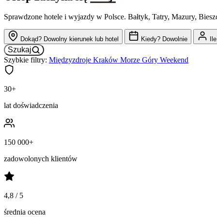
Sprawdzone hotele i wyjazdy w Polsce. Bałtyk, Tatry, Mazury, Bie
Dokąd?
Dowolny kierunek lub hotel
Kiedy?
Dowolnie
Il
Szukaj
Szybkie filtry:
Międzyzdroje
Kraków
Morze
Góry
Weekend
30+
lat doświadczenia
150 000+
zadowolonych klientów
4,8 / 5
średnia ocena