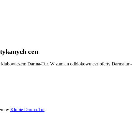
tykanych cen
lubowiczem Darma-Tur. W zamian odblokowujesz oferty Darmatur —
zem w
Klubie Darma-Tur
.