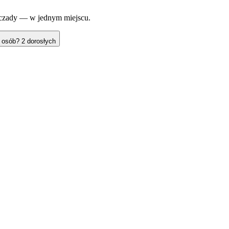
szczady — w jednym miejscu.
e osób?
2 dorosłych