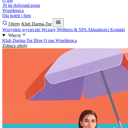
O nas
30 lat doświadczenia
Współpraca
Dla hoteli i firm
Oferty
Klub Darma-Tur
Wszystkie wycieczki
Wczasy
Wellness & SPA
Aktualności
Kontakt
Więcej
Klub Darma-Tur
Blog
O nas
Współpraca
Zobacz oferty