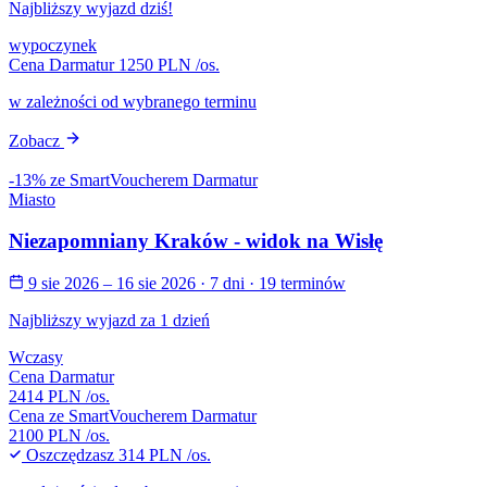
Najbliższy wyjazd dziś!
wypoczynek
Cena Darmatur
1250 PLN
/os.
w zależności od wybranego terminu
Zobacz
-13% ze SmartVoucherem Darmatur
Miasto
Niezapomniany Kraków - widok na Wisłę
9 sie 2026 – 16 sie 2026
· 7 dni
· 19 terminów
Najbliższy wyjazd za 1 dzień
Wczasy
Cena Darmatur
2414 PLN
/os.
Cena ze SmartVoucherem Darmatur
2100 PLN
/os.
Oszczędzasz
314 PLN
/os.