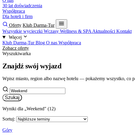
O nas
30 lat doświadczenia
Współpraca
Dla hoteli i firm
Oferty
Klub Darma-Tur
Wszystkie wycieczki
Wczasy
Wellness & SPA
Aktualności
Kontakt
Więcej
Klub Darma-Tur
Blog
O nas
Współpraca
Zobacz oferty
Wyszukiwarka
Znajdź swój wyjazd
Wpisz miasto, region albo nazwę hotelu — pokażemy wszystko, co p
Szukaj
Wyniki dla „Weekend" (12)
Sortuj:
Góry