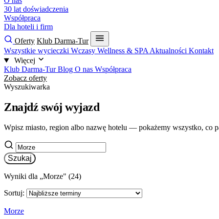
O nas
30 lat doświadczenia
Współpraca
Dla hoteli i firm
Oferty
Klub Darma-Tur
Wszystkie wycieczki
Wczasy
Wellness & SPA
Aktualności
Kontakt
Więcej
Klub Darma-Tur
Blog
O nas
Współpraca
Zobacz oferty
Wyszukiwarka
Znajdź swój wyjazd
Wpisz miasto, region albo nazwę hotelu — pokażemy wszystko, co p
Szukaj
Wyniki dla „Morze" (24)
Sortuj:
Morze